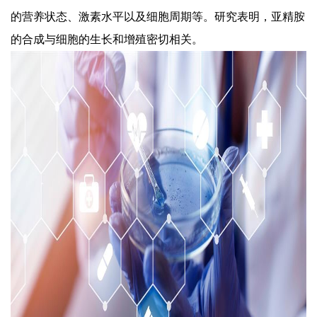
的营养状态、激素水平以及细胞周期等。研究表明，亚精胺
的合成与细胞的生长和增殖密切相关。