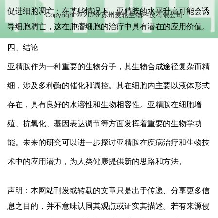
促进细胞凋亡：在某些情况下，亚精胺的水平升高可能会诱
Copyright © 2026 苏州麦轮生物科技有限公司
导细胞凋亡，这在肿瘤细胞的治疗中具有潜在的应用价值。
四、结论
亚精胺作为一种重要的生物分子，其生物合成途径复杂而精
细，涉及多种酶的催化和调控。其在细胞内主要以液体形式
存在，具有良好的水溶性和生物相容性。亚精胺在细胞增
殖、抗氧化、基因表达调节等方面发挥着重要的生物学功
能。未来的研究可以进一步探讨亚精胺在疾病治疗和生物技
术中的应用潜力，为人类健康提供新的思路和方法。
声明：本网站刊发或转载的文章只是出于传递、分享更多信
息之目的，并不意味认同其观点或证实其描述。若有来源侵