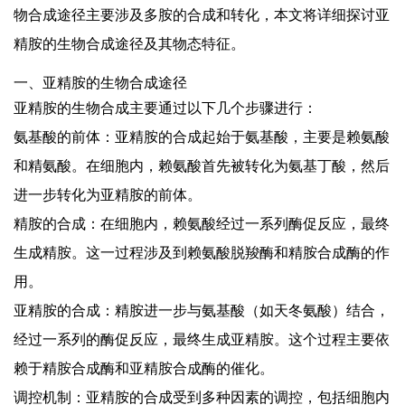
物合成途径主要涉及多胺的合成和转化，本文将详细探讨亚
精胺的生物合成途径及其物态特征。
一、亚精胺的生物合成途径
亚精胺的生物合成主要通过以下几个步骤进行：
氨基酸的前体：亚精胺的合成起始于氨基酸，主要是赖氨酸
和精氨酸。在细胞内，赖氨酸首先被转化为氨基丁酸，然后
进一步转化为亚精胺的前体。
精胺的合成：在细胞内，赖氨酸经过一系列酶促反应，最终
生成精胺。这一过程涉及到赖氨酸脱羧酶和精胺合成酶的作
用。
亚精胺的合成：精胺进一步与氨基酸（如天冬氨酸）结合，
经过一系列的酶促反应，最终生成亚精胺。这个过程主要依
赖于精胺合成酶和亚精胺合成酶的催化。
调控机制：亚精胺的合成受到多种因素的调控，包括细胞内