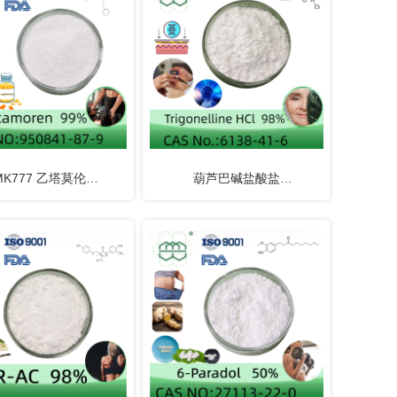
MK777 乙塔莫伦
葫芦巴碱盐酸盐
|CAS:950841-87-9
98%|CAS:6138-41-6