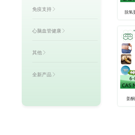
免疫支持

脱氢
98
心脑血管健康

其他

全新产品

姜酮酚