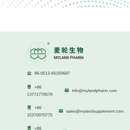
86-0512-66150687


+86

info@mylandpharm.com
13771770578

+86

sales@mylandsupplement.com
15370070775

+86