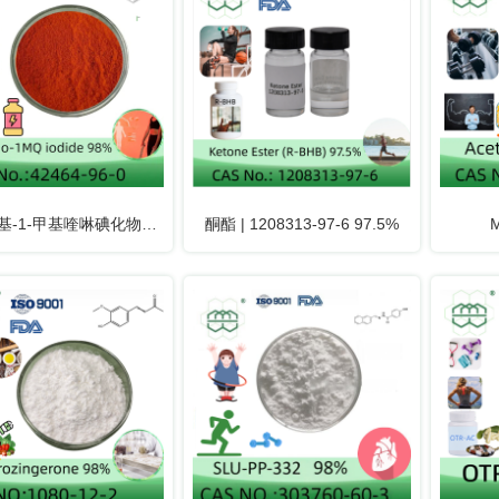
氨基-1-甲基喹啉碘化物
酮酯 | 1208313-97-6 97.5%
.0% | 42464-96-0
99%