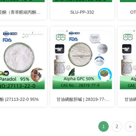
姜酮（香草醛縮丙酮）
SLU-PP-332
O
% | CAS:1080-12-2
 |27113-22-0 95%
甘油磷酸胆碱 | 28319-77-9
甘油磷酸
50%
1
2
»