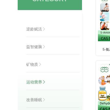
逆龄赋活

益智健脑

5-
98
矿物质

运动营养

改善睡眠
