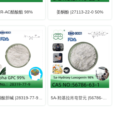
TR-AC醋酸酯 98%
姜酮酚 |27113-22-0 50%
胆碱 |28319-77-9
5A-羟基拉肖皂苷元 |56786-63-
99%
1 98%