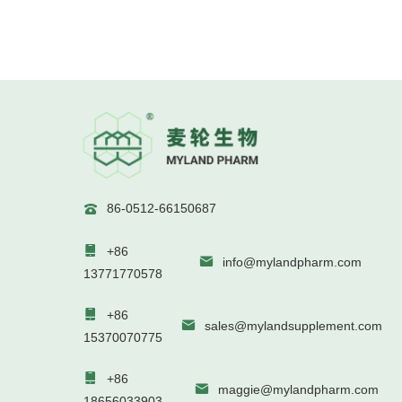
86-0512-66150687


+86

info@mylandpharm.com
13771770578

+86

sales@mylandsupplement.com
15370070775

+86

maggie@mylandpharm.com
18656033903