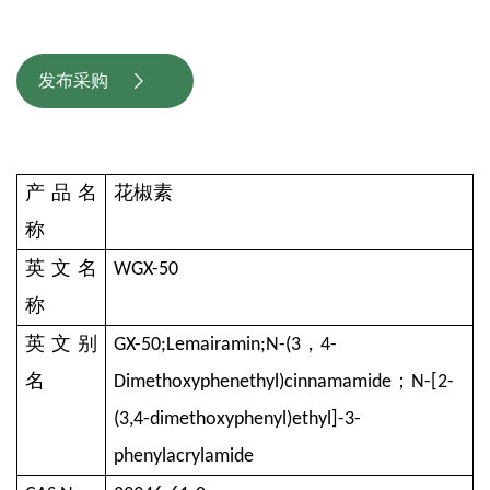
发布采购

产品名
花椒素
称
英文
名
WGX-50
称
英文别
，
GX-50;Lemairamin;N-(3
4-
名
；
Dimethoxyphenethyl)cinnamamide
N-[2-
(3,4-dimethoxyphenyl)ethyl]-3-
phenylacrylamide