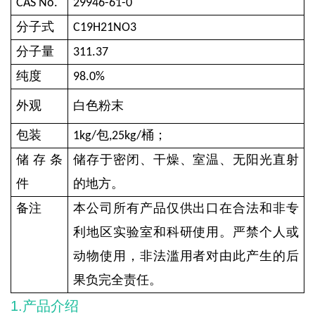
CAS No.
29946-61-0
分子式
C19H21NO3
分子量
311.37
纯度
98.0%
外观
白色粉末
包装
包
桶
；
1
kg
/
,
25
kg
/
储存条
储存于密闭、干燥、室温、无阳光直射
件
的地方。
备注
本公司所有产品仅供出口在合法和非专
利地区实验室和科研使用。严禁个人或
动物使用，非法滥用者对由此产生的后
果负完全责任。
1.产品介绍