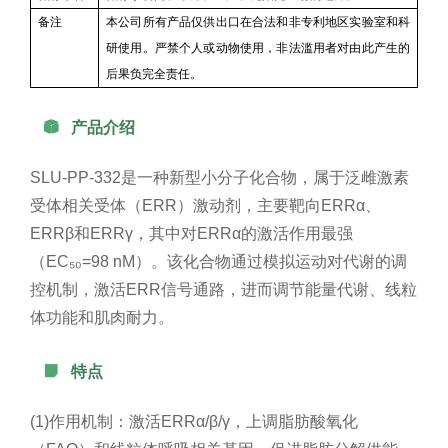
备注
本公司所有产品仅供出口在合法和非专利地区实验室和科
研使用。严禁个人或动物使用，非法滥用者对由此产生的
后果负完全责任。

产品介绍
SLU-PP-332是一种新型小分子化合物，属于泛雌激素
受体相关受体（ERR）激动剂，主要靶向ERRα、
ERRβ和ERRγ，其中对ERRα的激活作用最强
（EC₅₀=98 nM）。该化合物通过模拟运动对代谢的调
控机制，激活ERR信号通路，进而调节能量代谢、线粒
体功能和肌肉耐力。

特点
(1)作用机制：激活ERRα/β/γ，上调脂肪酸氧化