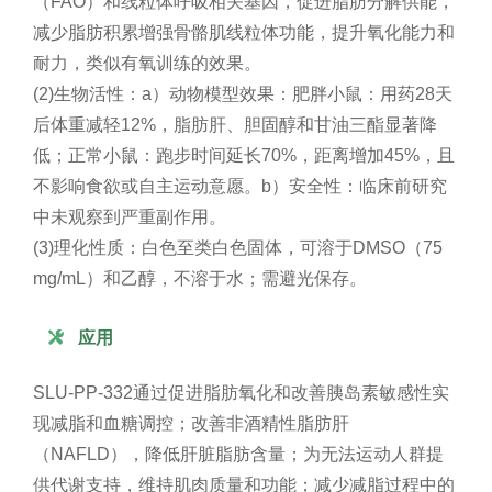
（FAO）和线粒体呼吸相关基因，促进脂肪分解供能，
减少脂肪积累增强骨骼肌线粒体功能，提升氧化能力和
耐力，类似有氧训练的效果。
(2)生物活性：a）动物模型效果：肥胖小鼠：用药28天
后体重减轻12%，脂肪肝、胆固醇和甘油三酯显著降
低；正常小鼠：跑步时间延长70%，距离增加45%，且
不影响食欲或自主运动意愿。b）安全性：临床前研究
中未观察到严重副作用。
(3)理化性质：白色至类白色固体，可溶于DMSO（75
mg/mL）和乙醇，不溶于水；需避光保存。

应用
SLU-PP-332通过促进脂肪氧化和改善胰岛素敏感性实
现减脂和血糖调控；改善非酒精性脂肪肝
（NAFLD），降低肝脏脂肪含量；为无法运动人群提
供代谢支持，维持肌肉质量和功能；减少减脂过程中的