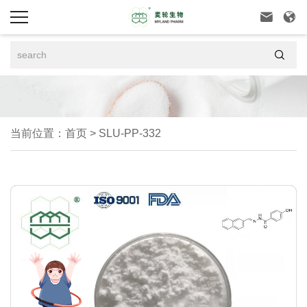



当前位置：
首页
>
SLU-PP-332