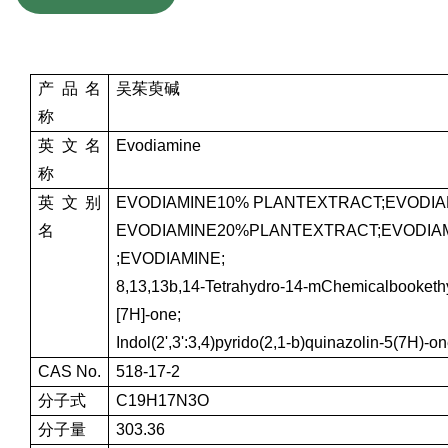
产品名
吴茱萸碱
称
英文名
Evodiamine
称
英文别
EVODIAMINE10% PLANTEXTRACT;EVODIA
名
EVODIAMINE20%PLANTEXTRACT;EVODIAM
;EVODIAMINE;
8,13,13b,14-Tetrahydro-14-mChemicalbookethyli
[7H]-one;
Indol(2',3':3,4)pyrido(2,1-b)quinazolin-5(7H)-o
CAS No.
518-17-2
分子式
C19H17N3O
分子量
303.36