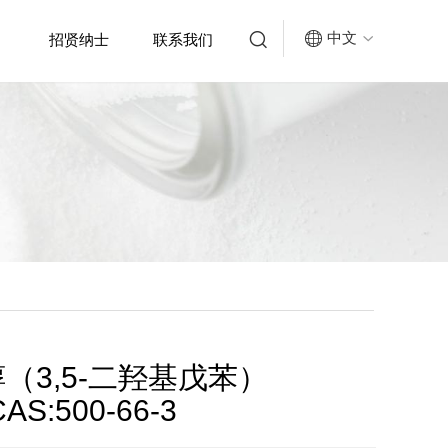


中文
招贤纳士
联系我们

（3,5-二羟基戊苯）
AS:500-66-3