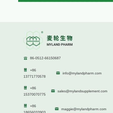
86-0512-66150687


+86

info@mylandpharm.com
13771770578

+86

sales@mylandsupplement.com
15370070775

+86

maggie@mylandpharm.com
18656033903