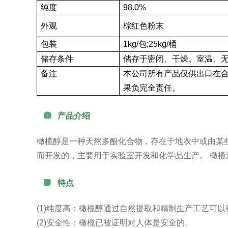
纯度
98.0%
外观
棕红色粉末
包装
1kg/包;25kg/桶
储存条件
储存于密闭、干燥、室温、
备注
本公司所有产品仅供出口在
果负完全责任。

产品介绍
橄榄醇是一种天然多酚化合物，存在于地衣中或由某些昆
而开发的，主要用于实验室开发和化学品生产。 橄榄

特点
(1)纯度高：橄榄醇通过自然提取和精制生产工艺可
(2)安全性：橄榄已被证明对人体是安全的。