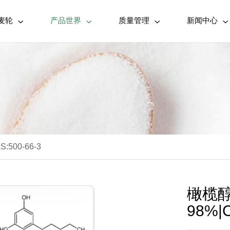
麦轮
产品世界
质量管理
新闻中心




500-66-3
橄榄醇
98%|C