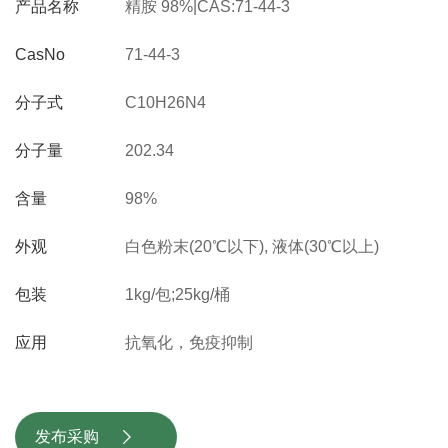
产品名称
精胺 98%|CAS:71-44-3
CasNo
71-44-3
分子式
C10H26N4
分子量
202.34
含量
98%
外观
白色粉末(20℃以下), 液体(30℃以上)
包装
1kg/包;25kg/桶
应用
抗氧化，免疫抑制
发布采购
