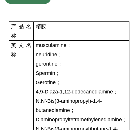
产品名
精胺
称
英文名
musculamine；
称
neuridine；
gerontine；
Spermin；
Gerotine；
4,9-Diaza-1,12-dodecanediamine；
N,N'-Bis(3-aminopropyl)-1,4-
butanediamine；
Diaminopropyltetramethylenediamine；
N,N'-Bis(3-aminopropyl)butane-1,4-