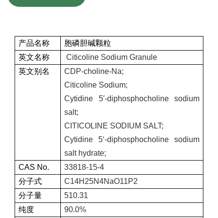
产品名称
胞磷胆碱颗粒
英文名称
Citicoline Sodium Granule
英文别名
CDP-choline-Na;
Citicoline
Sodium;
Cytidine 5′-diphosphocholine sodium
salt;
CITICOLINE SODIUM SALT;
Cytidine 5‘-diphosphocholine sodium
salt hydrate;
CAS No.
33818-15-4
分子式
C14H25N4NaO11P2
分子量
510.31
纯度
90.0%