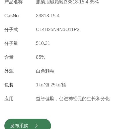
产品名称
胞磷胆碱颗粒|33818-15-4 85%
CasNo
33818-15-4
分子式
C14H25N4NaO11P2
分子量
510.31
含量
85%
外观
白色颗粒
包装
1kg/包;25kg/桶
应用
益智健脑，促进神经元的生长和分化
发布采购
